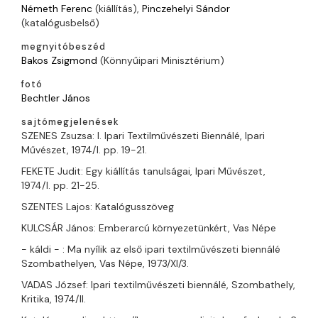
Németh Ferenc
(kiállítás),
Pinczehelyi Sándor
(katalógusbelső)
megnyitóbeszéd
Bakos Zsigmond
(Könnyűipari Minisztérium)
fotó
Bechtler János
sajtómegjelenések
SZENES Zsuzsa: I. Ipari Textilművészeti Biennálé, Ipari
Művészet, 1974/I. pp. 19-21.
FEKETE Judit: Egy kiállítás tanulságai, Ipari Művészet,
1974/I. pp. 21-25.
SZENTES Lajos: Katalógusszöveg
KULCSÁR János: Emberarcú környezetünkért, Vas Népe
- káldi - : Ma nyílik az első ipari textilművészeti biennálé
Szombathelyen, Vas Népe, 1973/XI/3.
VADAS József: Ipari textilművészeti biennálé, Szombathely,
Kritika, 1974/II.