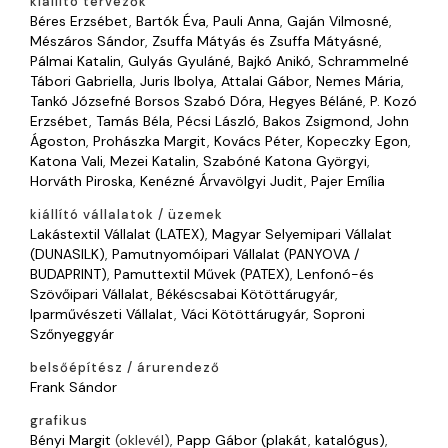
kiállító tervezők
Béres Erzsébet
,
Bartók Éva
,
Pauli Anna
,
Gaján Vilmosné
,
Mészáros Sándor
,
Zsuffa Mátyás és Zsuffa Mátyásné
,
Pálmai Katalin
,
Gulyás Gyuláné
,
Bajkó Anikó
,
Schrammelné
Tábori Gabriella
,
Juris Ibolya
,
Attalai Gábor
,
Nemes Mária
,
Tankó Józsefné Borsos Szabó Dóra
,
Hegyes Béláné
,
P. Kozó
Erzsébet
,
Tamás Béla
,
Pécsi László
,
Bakos Zsigmond
,
John
Ágoston
,
Prohászka Margit
,
Kovács Péter
,
Kopeczky Egon
,
Katona Vali
,
Mezei Katalin
,
Szabóné Katona Györgyi
,
Horváth Piroska
,
Kenézné Árvavölgyi Judit
,
Pajer Emília
kiállító vállalatok / üzemek
Lakástextil Vállalat (LATEX)
,
Magyar Selyemipari Vállalat
(DUNASILK)
,
Pamutnyomóipari Vállalat (PANYOVA /
BUDAPRINT)
,
Pamuttextil Művek (PATEX)
,
Lenfonó-és
Szövőipari Vállalat
,
Békéscsabai Kötöttárugyár
,
Iparművészeti Vállalat
,
Váci Kötöttárugyár
,
Soproni
Szőnyeggyár
belsőépítész / árurendező
Frank Sándor
grafikus
Bényi Margit
(oklevél),
Papp Gábor (plakát
,
katalógus)
,