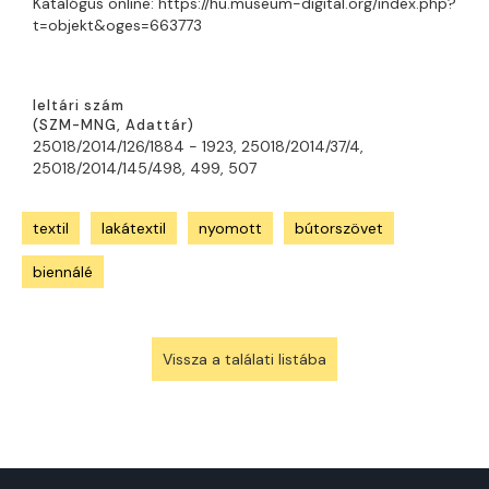
Katalógus online: https://hu.museum-digital.org/index.php?
t=objekt&oges=663773
leltári szám
(
SZM-MNG
,
A
dattár)
25018/2014/126/1884 - 1923, 25018/2014/37/4,
25018/2014/145/498, 499, 507
textil
lakátextil
nyomott
bútorszövet
biennálé
Vissza a találati listába