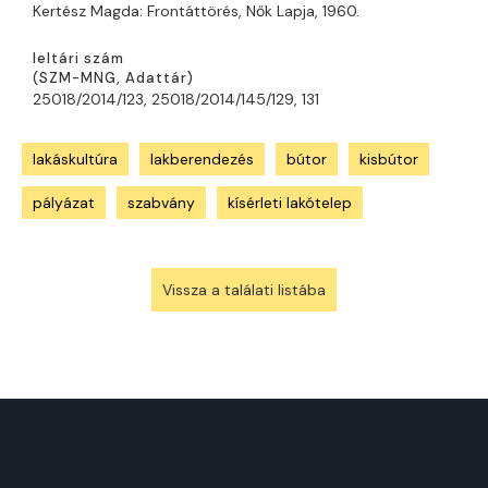
Kertész Magda: Frontáttörés, Nők Lapja, 1960.
leltári szám
(
SZM-MNG
,
A
dattár)
25018/2014/123, 25018/2014/145/129, 131
lakáskultúra
lakberendezés
bútor
kisbútor
pályázat
szabvány
kísérleti lakótelep
Vissza a találati listába