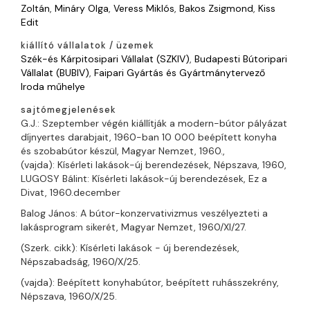
Zoltán
,
Mináry Olga
,
Veress Miklós
,
Bakos Zsigmond
,
Kiss
Edit
kiállító vállalatok / üzemek
Szék-és Kárpitosipari Vállalat (SZKIV)
,
Budapesti Bútoripari
Vállalat (BUBIV)
,
Faipari Gyártás és Gyártmánytervező
Iroda műhelye
sajtómegjelenések
G.J.: Szeptember végén kiállítják a modern-bútor pályázat
díjnyertes darabjait, 1960-ban 10 000 beépített konyha
és szobabútor készül, Magyar Nemzet, 1960.,
(vajda): Kísérleti lakások-új berendezések, Népszava, 1960,
LUGOSY Bálint: Kísérleti lakások-új berendezések, Ez a
Divat, 1960.december
Balog János: A bútor-konzervativizmus veszélyezteti a
lakásprogram sikerét, Magyar Nemzet, 1960/XI/27.
(Szerk. cikk): Kísérleti lakások - új berendezések,
Népszabadság, 1960/X/25.
(vajda): Beépített konyhabútor, beépített ruhásszekrény,
Népszava, 1960/X/25.