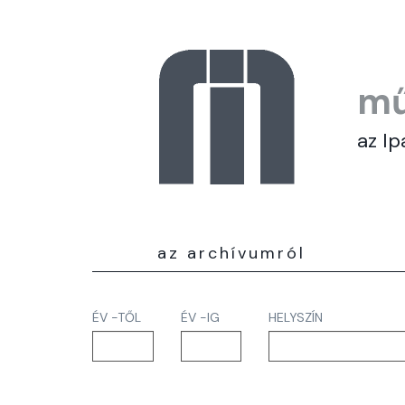
mű
az Ip
az archívumról
ÉV -TŐL
ÉV -IG
HELYSZÍN