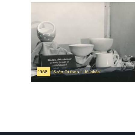
1958
"Szép Otthon - Jó lakás"