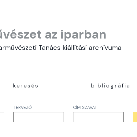
vészet az iparban
arművészeti Tanács kiállítási archívuma
keresés
bibliográfia
TERVEZŐ
CÍM SZAVAI