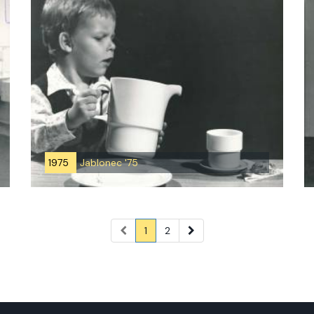
1975
Jablonec '75
1
2