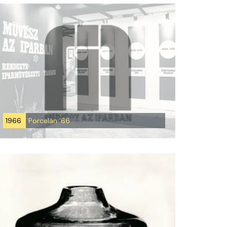
1966
Porcelán '66