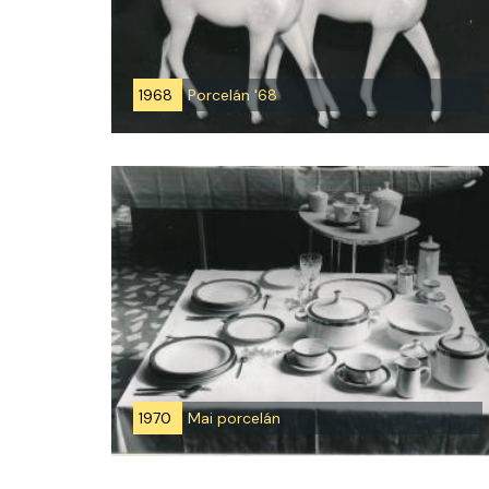
1968
Porcelán '68
1970
Mai porcelán