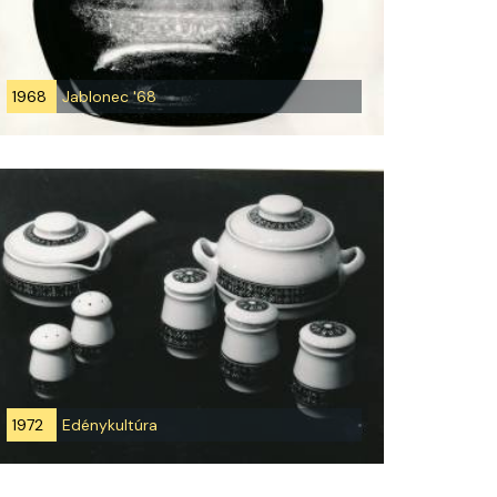
1968
Jablonec '68
1972
Edénykultúra