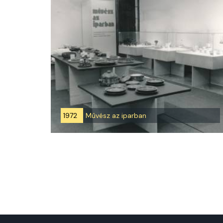
1972
Művész az iparban