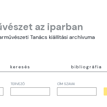
vészet az iparban
arművészeti Tanács kiállítási archívuma
keresés
bibliográfia
TERVEZŐ
CÍM SZAVAI