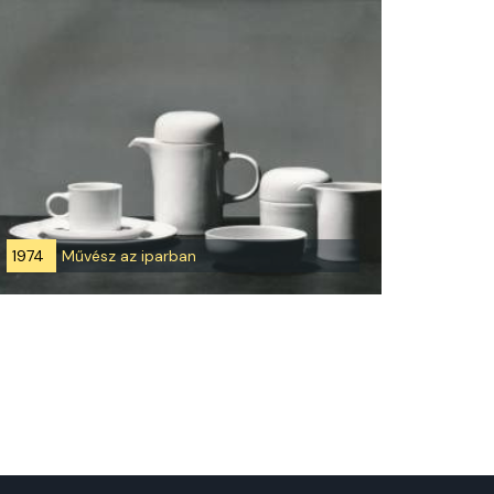
1974
Művész az iparban