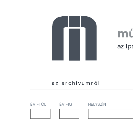
mű
az Ip
az archívumról
ÉV -TŐL
ÉV -IG
HELYSZÍN