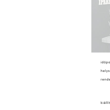
időp
helys
rend
kiáll