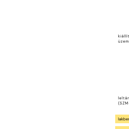
kiállí
üzem
leltá
(
SZM
lakbe