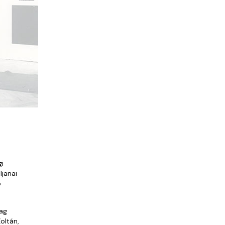
i
ljanai
ó
ag
oltán
,