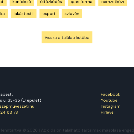
at
konfekció
öltözködés
ipari forma
nemzetközi
ika
lakástextil
export
szlovén
Vissza a találati listába
dapest,
Facebook
s u. 33-35 (D épület)
Youtube
zepmuveszeti.hu
Instagram
124 88 79
Hírlevél
 fenntartva © 2026 | Az oldalon található tartalmak másolása engedé