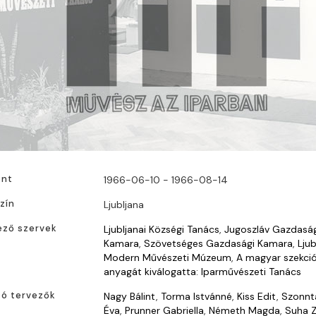
ont
1966-06-10 - 1966-08-14
zín
Ljubljana
ező szervek
Ljubljanai Községi Tanács
,
Jugoszláv Gazdaság
Kamara
,
Szövetséges Gazdasági Kamara
,
Ljub
Modern Művészeti Múzeum
,
A magyar szekci
anyagát kiválogatta: Iparművészeti Tanács
ító tervezők
Nagy Bálint
,
Torma Istvánné
,
Kiss Edit
,
Szonnt
Éva
,
Prunner Gabriella
,
Németh Magda
,
Suha Z