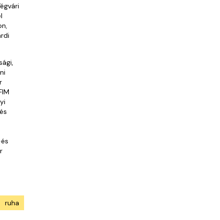
égvári
l
on
,
rdi
sági,
ni
r
FIM
yi
és
-és
r
ruha