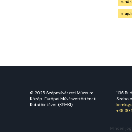
ruház
majol
© 2025 Szépművészeti Múzeum
1135 Bu
Közép-Európai Művészettörténeti
Szabolc
Kutatóintézet (KEMKI)
kemki@s
+36 30 
Minden jog