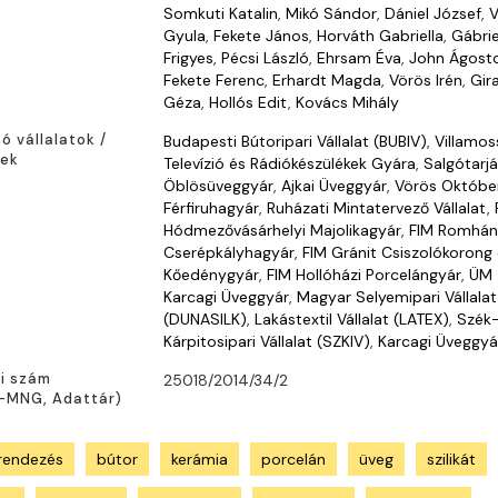
Somkuti Katalin
,
Mikó Sándor
,
Dániel József
,
V
Gyula
,
Fekete János
,
Horváth Gabriella
,
Gábrie
Frigyes
,
Pécsi László
,
Ehrsam Éva
,
John Ágost
Fekete Ferenc
,
Erhardt Magda
,
Vörös Irén
,
Gira
Géza
,
Hollós Edit
,
Kovács Mihály
tó vállalatok /
Budapesti Bútoripari Vállalat (BUBIV)
,
Villamos
ek
Televízió és Rádiókészülékek Gyára
,
Salgótarjá
Öblösüveggyár
,
Ajkai Üveggyár
,
Vörös Októbe
Férfiruhagyár
,
Ruházati Mintatervező Vállalat
,
Hódmezővásárhelyi Majolikagyár
,
FIM Romhán
Cserépkályhagyár
,
FIM Gránit Csiszolókorong 
Kőedénygyár
,
FIM Hollóházi Porcelángyár
,
ÜM
Karcagi Üveggyár
,
Magyar Selyemipari Vállalat
(DUNASILK)
,
Lakástextil Vállalat (LATEX)
,
Szék
Kárpitosipari Vállalat (SZKIV)
,
Karcagi Üveggyá
ri szám
25018/2014/34/2
-MNG
,
A
dattár)
rendezés
bútor
kerámia
porcelán
üveg
szilikát