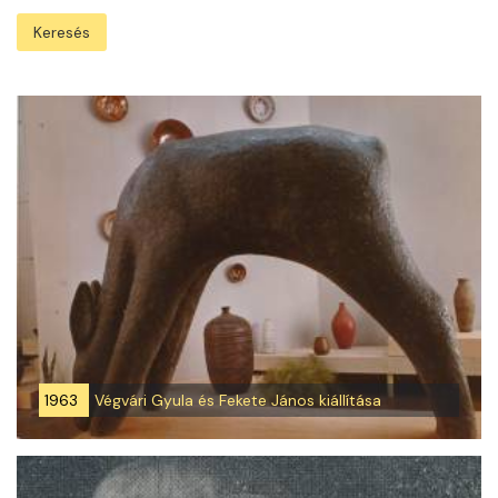
Keresés
1963
Végvári Gyula és Fekete János kiállítása