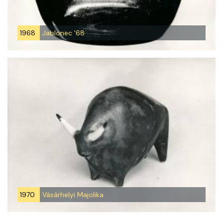
1968
Jablonec '68
1970
Vásárhelyi Majolika