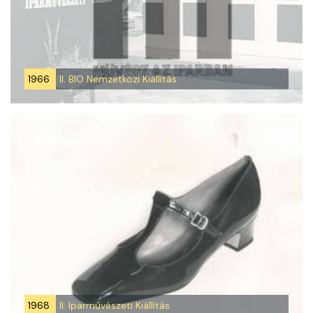
1966
II. BIO Nemzetközi Kiállítás
1968
II. Iparművészeti Kiállítás