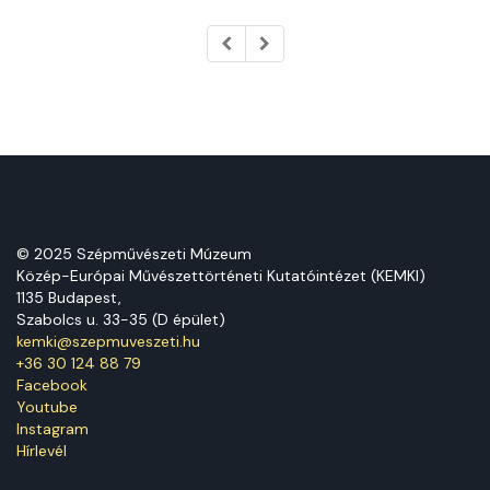
© 2025 Szépművészeti Múzeum
Közép-Európai Művészettörténeti Kutatóintézet (KEMKI)
1135 Budapest,
Szabolcs u. 33-35 (D épület)
kemki@szepmuveszeti.hu
+36 30 124 88 79
Facebook
Youtube
Instagram
Hírlevél