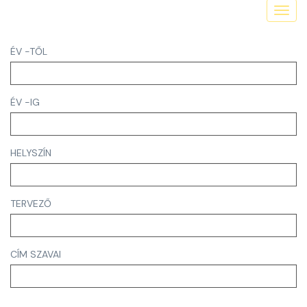
Toggl
navig
ÉV -TŐL
ÉV -IG
HELYSZÍN
TERVEZŐ
CÍM SZAVAI