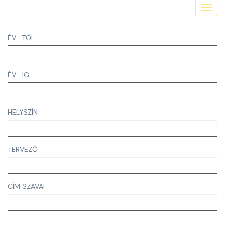
Toggl
navig
ÉV -TŐL
ÉV -IG
HELYSZÍN
TERVEZŐ
CÍM SZAVAI