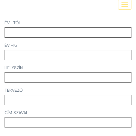
Toggl
navig
ÉV -TŐL
ÉV -IG
HELYSZÍN
TERVEZŐ
CÍM SZAVAI